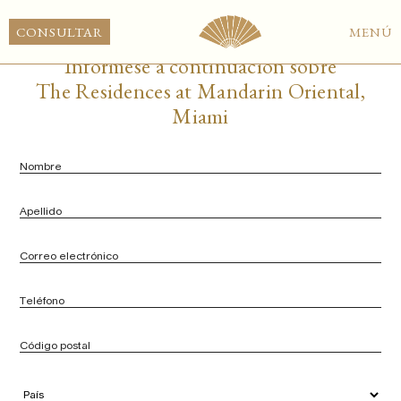
ES
CONSULTAR
MENÚ
Infórmese a continuación sobre
The Residences at Mandarin Oriental,
Miami
Nombre
*
Apellido
*
Correo
electrónico
*
Teléfono
*
Código
postal
*
País
*