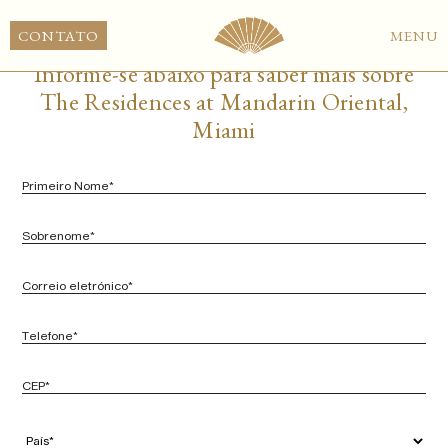
PT
CONTATO
MENU
Informe-se abaixo para saber mais sobre
The Residences at Mandarin Oriental,
Miami
Nome
próprio
*
Apelido
*
E-
mail
*
Telefone
*
Código
postal
*
País
*